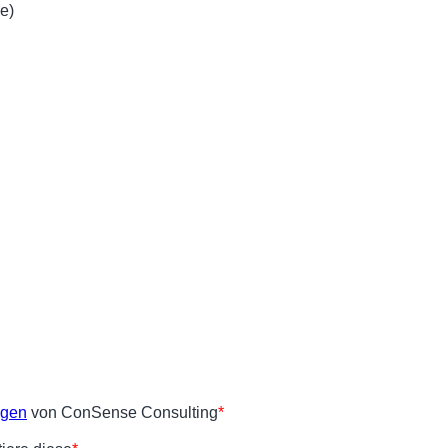
e)
ngen
von ConSense Consulting
*