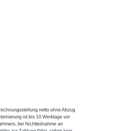
h Rechnungsstellung netto ohne Abzug
tornierung ist bis 10 Werktage vor
nehmers, bei Nichtteilnahme an
öhe zur Zahlung fällig, sofern kein