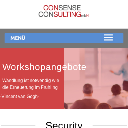
Workshopangebote
Wandlung ist notwendig wie
die Erneuerung im Frühling
-Vincent van Gogh-
Security